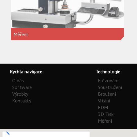
Měření
Rychlá navigace:
Technologie:
O nás
Frézování
Software
Soustružení
Výrobky
Broušení
Kontakty
Vrtání
EDM
3D Tisk
Měření